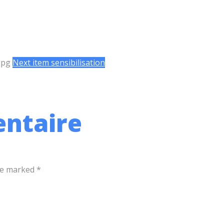
Next item
sensibilisation
ntaire
re marked *