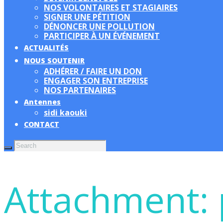
NOS VOLONTAIRES ET STAGIAIRES
SIGNER UNE PÉTITION
DÉNONCER UNE POLLUTION
PARTICIPER À UN ÉVÉNEMENT
ACTUALITÉS
NOUS SOUTENIR
ADHÉRER / FAIRE UN DON
ENGAGER SON ENTREPRISE
NOS PARTENAIRES
Antennes
sidi kaouki
CONTACT
Attachment: 