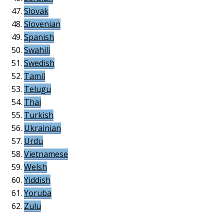
Slovak
Slovenian
Spanish
Swahili
Swedish
Tamil
Telugu
Thai
Turkish
Ukrainian
Urdu
Vietnamese
Welsh
Yiddish
Yoruba
Zulu