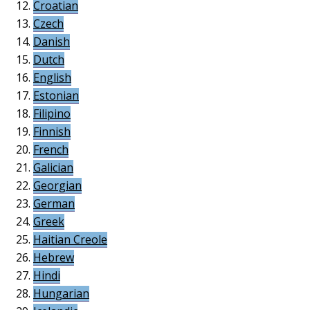
Croatian
Czech
Danish
Dutch
English
Estonian
Filipino
Finnish
French
Galician
Georgian
German
Greek
Haitian Creole
Hebrew
Hindi
Hungarian