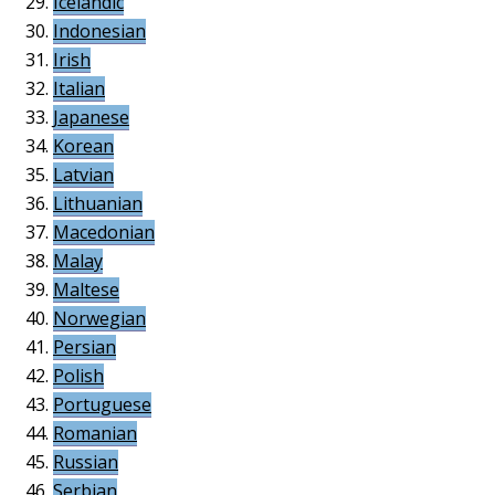
Icelandic
Indonesian
Irish
Italian
Japanese
Korean
Latvian
Lithuanian
Macedonian
Malay
Maltese
Norwegian
Persian
Polish
Portuguese
Romanian
Russian
Serbian