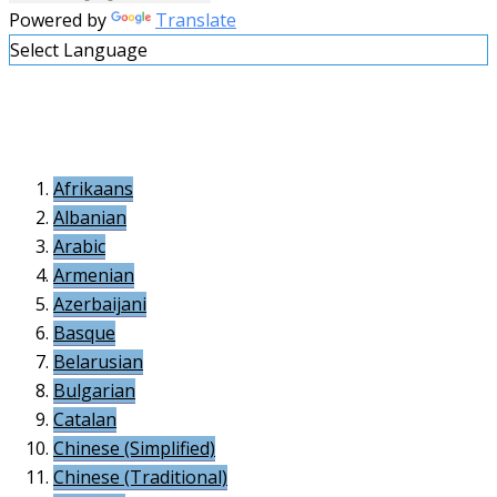
Powered by
Translate
Select Language
Afrikaans
Albanian
Arabic
Armenian
Azerbaijani
Basque
Belarusian
Bulgarian
Catalan
Chinese (Simplified)
Chinese (Traditional)