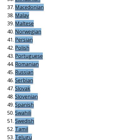
Macedonian
Malay
Maltese
Norwegian
Persian
Polish
Portuguese
Romanian
Russian
Serbian
Slovak
Slovenian
Spanish
Swahili
Swedish
Tamil
Telugu