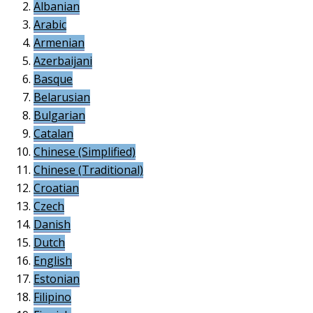
Albanian
Arabic
Armenian
Azerbaijani
Basque
Belarusian
Bulgarian
Catalan
Chinese (Simplified)
Chinese (Traditional)
Croatian
Czech
Danish
Dutch
English
Estonian
Filipino