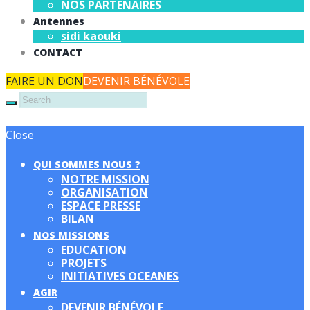
NOS PARTENAIRES
Antennes
sidi kaouki
CONTACT
FAIRE UN DON
DEVENIR BÉNÉVOLE
Close
QUI SOMMES NOUS ?
NOTRE MISSION
ORGANISATION
ESPACE PRESSE
BILAN
NOS MISSIONS
EDUCATION
PROJETS
INITIATIVES OCEANES
AGIR
DEVENIR BÉNÉVOLE