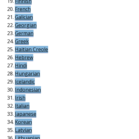
Finnish
French
Galician
Georgian
German
Greek
Haitian Creole
Hebrew
Hindi
Hungarian
Icelandic
Indonesian
Irish
Italian
Japanese
Korean
Latvian
Lithuanian