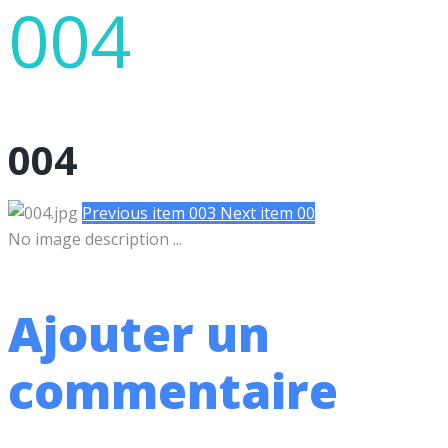
004
004
Previous item
003
Next item
00
No image description ...
Ajouter un
commentaire