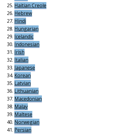
Haitian Creole
Hebrew
Hindi
Hungarian
Icelandic
Indonesian
Irish
Italian
Japanese
Korean
Latvian
Lithuanian
Macedonian
Malay
Maltese
Norwegian
Persian