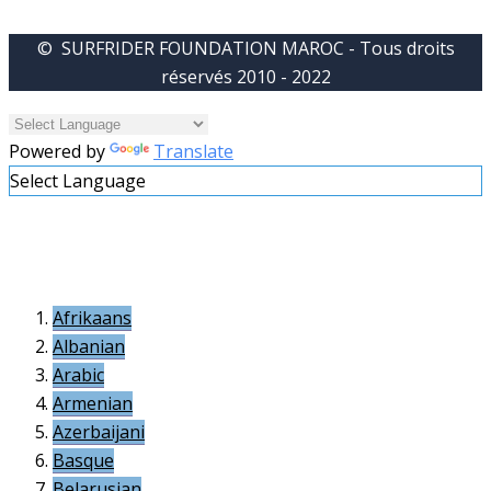
© SURFRIDER FOUNDATION MAROC - Tous droits
réservés 2010 - 2022
Powered by
Translate
Select Language
Afrikaans
Albanian
Arabic
Armenian
Azerbaijani
Basque
Belarusian