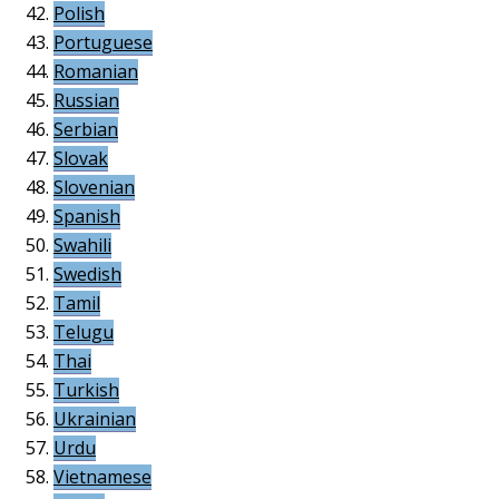
Polish
Portuguese
Romanian
Russian
Serbian
Slovak
Slovenian
Spanish
Swahili
Swedish
Tamil
Telugu
Thai
Turkish
Ukrainian
Urdu
Vietnamese