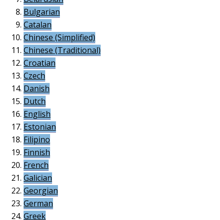
Bulgarian
Catalan
Chinese (Simplified)
Chinese (Traditional)
Croatian
Czech
Danish
Dutch
English
Estonian
Filipino
Finnish
French
Galician
Georgian
German
Greek