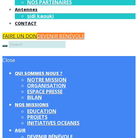
NOS PARTENAIRES
Antennes
sidi kaouki
CONTACT
FAIRE UN DON
DEVENIR BÉNÉVOLE
Close
QUI SOMMES NOUS ?
NOTRE MISSION
ORGANISATION
ESPACE PRESSE
BILAN
NOS MISSIONS
EDUCATION
PROJETS
INITIATIVES OCEANES
AGIR
DEVENIR BÉNÉVOLE