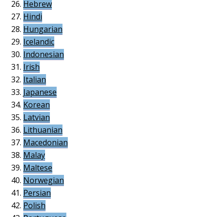
Hebrew
Hindi
Hungarian
Icelandic
Indonesian
Irish
Italian
Japanese
Korean
Latvian
Lithuanian
Macedonian
Malay
Maltese
Norwegian
Persian
Polish