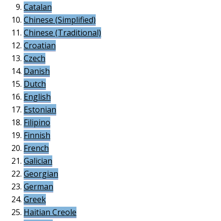
Catalan
Chinese (Simplified)
Chinese (Traditional)
Croatian
Czech
Danish
Dutch
English
Estonian
Filipino
Finnish
French
Galician
Georgian
German
Greek
Haitian Creole