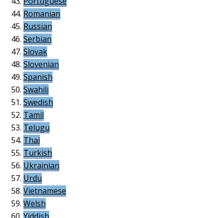
Portuguese
Romanian
Russian
Serbian
Slovak
Slovenian
Spanish
Swahili
Swedish
Tamil
Telugu
Thai
Turkish
Ukrainian
Urdu
Vietnamese
Welsh
Yiddish