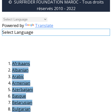
© SURFRIDER FOUNDATION MAROC - Tous droits
réservés 2010 - 2022
Powered by
Translate
Select Language
Afrikaans
Albanian
Arabic
Armenian
Azerbaijani
Basque
Belarusian
Bulgarian