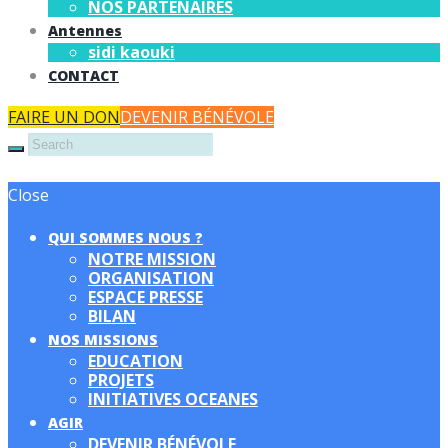
NOS PARTENAIRES
Antennes
sidi kaouki
CONTACT
FAIRE UN DON
DEVENIR BÉNÉVOLE
Close
QUI SOMMES NOUS ?
NOTRE MISSION
ORGANISATION
ESPACE PRESSE
BILAN
NOS MISSIONS
EDUCATION
PROJETS
INITIATIVES OCEANES
AGIR
DEVENIR BÉNÉVOLE