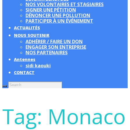
NOS VOLONTAIRES ET STAGIAIRES
SIGNER UNE PÉTITION
DÉNONCER UNE POLLUTION
PARTICIPER À UN ÉVÉNEMENT
ACTUALITÉS
NOUS SOUTENIR
ADHÉRER / FAIRE UN DON
ENGAGER SON ENTREPRISE
NOS PARTENAIRES
Antennes
sidi kaouki
CONTACT
Tag: Monaco