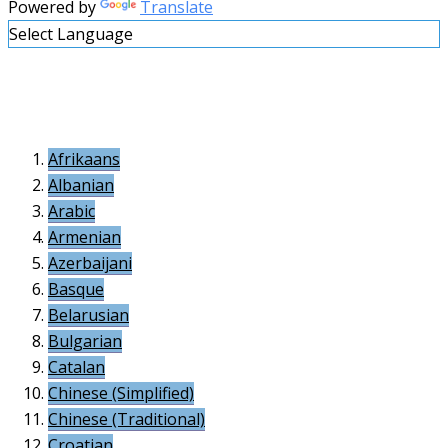
Powered by
Translate
Select Language
Afrikaans
Albanian
Arabic
Armenian
Azerbaijani
Basque
Belarusian
Bulgarian
Catalan
Chinese (Simplified)
Chinese (Traditional)
Croatian