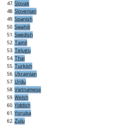
Slovak
Slovenian
Spanish
Swahili
Swedish
Tamil
Telugu
Thai
Turkish
Ukrainian
Urdu
Vietnamese
Welsh
Yiddish
Yoruba
Zulu