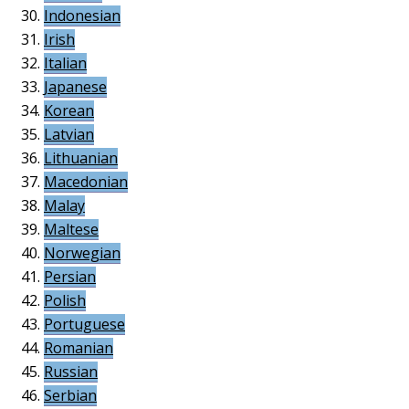
Indonesian
Irish
Italian
Japanese
Korean
Latvian
Lithuanian
Macedonian
Malay
Maltese
Norwegian
Persian
Polish
Portuguese
Romanian
Russian
Serbian