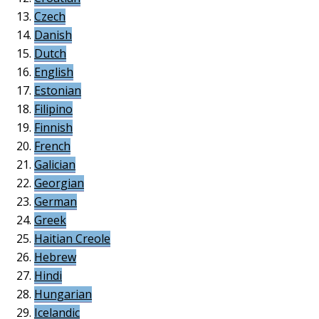
Czech
Danish
Dutch
English
Estonian
Filipino
Finnish
French
Galician
Georgian
German
Greek
Haitian Creole
Hebrew
Hindi
Hungarian
Icelandic