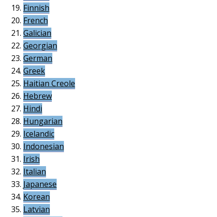
Finnish
French
Galician
Georgian
German
Greek
Haitian Creole
Hebrew
Hindi
Hungarian
Icelandic
Indonesian
Irish
Italian
Japanese
Korean
Latvian