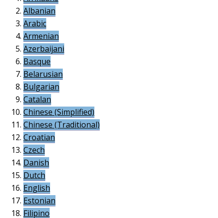
Albanian
Arabic
Armenian
Azerbaijani
Basque
Belarusian
Bulgarian
Catalan
Chinese (Simplified)
Chinese (Traditional)
Croatian
Czech
Danish
Dutch
English
Estonian
Filipino