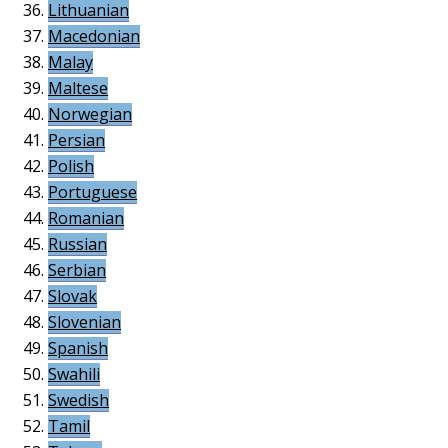
Lithuanian
Macedonian
Malay
Maltese
Norwegian
Persian
Polish
Portuguese
Romanian
Russian
Serbian
Slovak
Slovenian
Spanish
Swahili
Swedish
Tamil