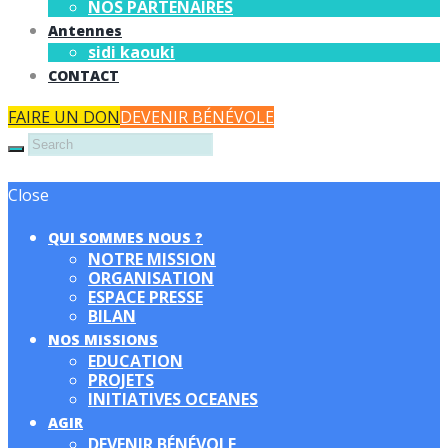
NOS PARTENAIRES
Antennes
sidi kaouki
CONTACT
FAIRE UN DON
DEVENIR BÉNÉVOLE
Close
QUI SOMMES NOUS ?
NOTRE MISSION
ORGANISATION
ESPACE PRESSE
BILAN
NOS MISSIONS
EDUCATION
PROJETS
INITIATIVES OCEANES
AGIR
DEVENIR BÉNÉVOLE