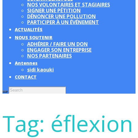
NOS VOLONTAIRES ET STAGIAIRES
SIGNER UNE PÉTITION
DÉNONCER UNE POLLUTION
PARTICIPER À UN ÉVÉNEMENT
ACTUALITÉS
NOUS SOUTENIR
ADHÉRER / FAIRE UN DON
ENGAGER SON ENTREPRISE
NOS PARTENAIRES
Antennes
sidi kaouki
CONTACT
Tag: éflexion