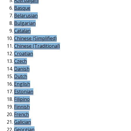
Azerbaijani
Basque
Belarusian
Bulgarian
Catalan
Chinese (Simplified)
Chinese (Traditional)
Croatian
Czech
Danish
Dutch
English
Estonian
Filipino
Finnish
French
Galician
Georgian