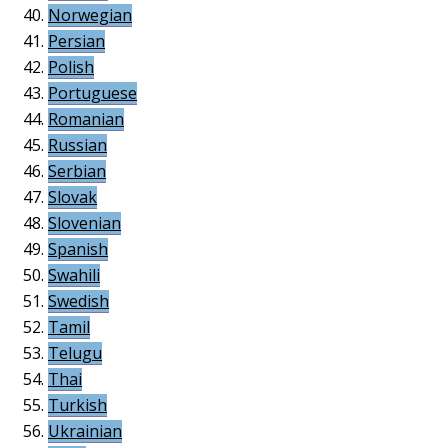
Norwegian
Persian
Polish
Portuguese
Romanian
Russian
Serbian
Slovak
Slovenian
Spanish
Swahili
Swedish
Tamil
Telugu
Thai
Turkish
Ukrainian