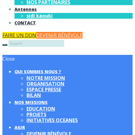
NOS PARTENAIRES
Antennes
sidi kaouki
CONTACT
FAIRE UN DON
DEVENIR BÉNÉVOLE
Close
QUI SOMMES NOUS ?
NOTRE MISSION
ORGANISATION
ESPACE PRESSE
BILAN
NOS MISSIONS
EDUCATION
PROJETS
INITIATIVES OCEANES
AGIR
DEVENIR BÉNÉVOLE