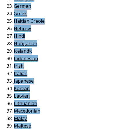
German
Greek
Haitian Creole
Hebrew
Hindi
Hungarian
Icelandic
Indonesian
Irish
Italian
Japanese
Korean
Latvian
Lithuanian
Macedonian
Malay
Maltese