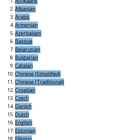
Afrikaans
Albanian
Arabic
Armenian
Azerbaijani
Basque
Belarusian
Bulgarian
Catalan
Chinese (Simplified)
Chinese (Traditional)
Croatian
Czech
Danish
Dutch
English
Estonian
Filipino