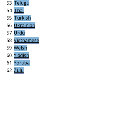
Telugu
Thai
Turkish
Ukrainian
Urdu
Vietnamese
Welsh
Yiddish
Yoruba
Zulu