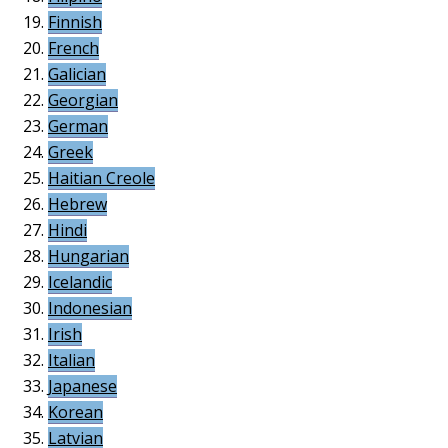
Finnish
French
Galician
Georgian
German
Greek
Haitian Creole
Hebrew
Hindi
Hungarian
Icelandic
Indonesian
Irish
Italian
Japanese
Korean
Latvian