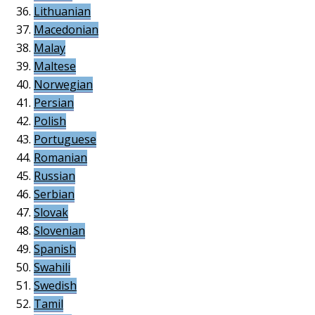
Lithuanian
Macedonian
Malay
Maltese
Norwegian
Persian
Polish
Portuguese
Romanian
Russian
Serbian
Slovak
Slovenian
Spanish
Swahili
Swedish
Tamil