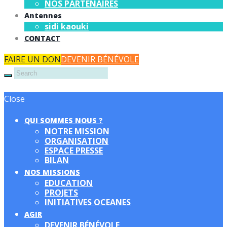
NOS PARTENAIRES
Antennes
sidi kaouki
CONTACT
FAIRE UN DON
DEVENIR BÉNÉVOLE
Close
QUI SOMMES NOUS ?
NOTRE MISSION
ORGANISATION
ESPACE PRESSE
BILAN
NOS MISSIONS
EDUCATION
PROJETS
INITIATIVES OCEANES
AGIR
DEVENIR BÉNÉVOLE