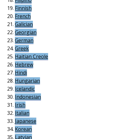
Finnish
French
Galician
Georgian
German
Greek
Haitian Creole
Hebrew
Hindi
Hungarian
Icelandic
Indonesian
Irish
Italian
Japanese
Korean
Latvian