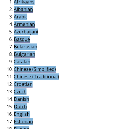
Afrikaans
Albanian
Arabic
Armenian
Azerbaijani
Basque
Belarusian
Bulgarian
Catalan
Chinese (Simplified)
Chinese (Traditional)
Croatian
Czech
Danish
Dutch
English
Estonian
Filipino