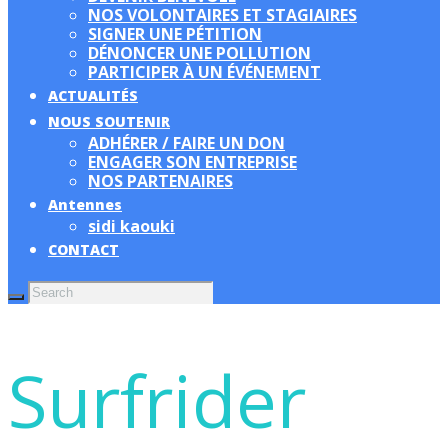
NOS VOLONTAIRES ET STAGIAIRES
SIGNER UNE PÉTITION
DÉNONCER UNE POLLUTION
PARTICIPER À UN ÉVÉNEMENT
ACTUALITÉS
NOUS SOUTENIR
ADHÉRER / FAIRE UN DON
ENGAGER SON ENTREPRISE
NOS PARTENAIRES
Antennes
sidi kaouki
CONTACT
Surfrider