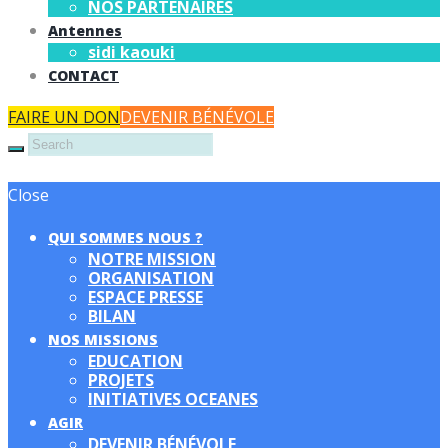
NOS PARTENAIRES
Antennes
sidi kaouki
CONTACT
FAIRE UN DON
DEVENIR BÉNÉVOLE
Close
QUI SOMMES NOUS ?
NOTRE MISSION
ORGANISATION
ESPACE PRESSE
BILAN
NOS MISSIONS
EDUCATION
PROJETS
INITIATIVES OCEANES
AGIR
DEVENIR BÉNÉVOLE