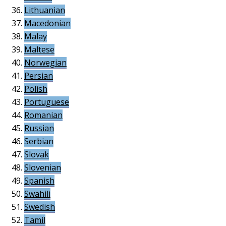
Lithuanian
Macedonian
Malay
Maltese
Norwegian
Persian
Polish
Portuguese
Romanian
Russian
Serbian
Slovak
Slovenian
Spanish
Swahili
Swedish
Tamil