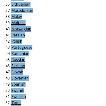
Lithuanian
Macedonian
Malay
Maltese
Norwegian
Persian
Polish
Portuguese
Romanian
Russian
Serbian
Slovak
Slovenian
Spanish
Swahili
Swedish
Tamil