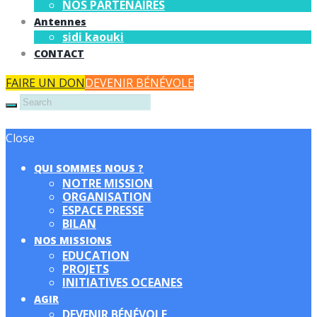
NOS PARTENAIRES
Antennes
sidi kaouki
CONTACT
FAIRE UN DON
DEVENIR BÉNÉVOLE
Close
QUI SOMMES NOUS ?
NOTRE MISSION
ORGANISATION
ESPACE PRESSE
BILAN
NOS MISSIONS
EDUCATION
PROJETS
INITIATIVES OCEANES
AGIR
DEVENIR BÉNÉVOLE