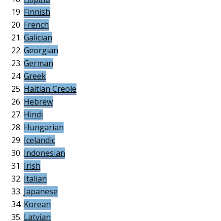
Finnish
French
Galician
Georgian
German
Greek
Haitian Creole
Hebrew
Hindi
Hungarian
Icelandic
Indonesian
Irish
Italian
Japanese
Korean
Latvian