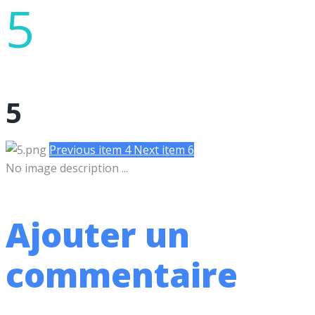
5
5
Previous item
4
Next item
6
No image description ...
Ajouter un
commentaire