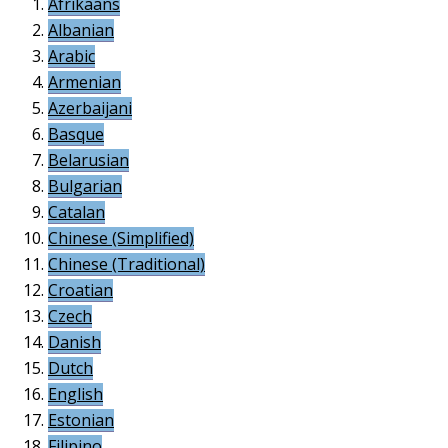
Afrikaans
Albanian
Arabic
Armenian
Azerbaijani
Basque
Belarusian
Bulgarian
Catalan
Chinese (Simplified)
Chinese (Traditional)
Croatian
Czech
Danish
Dutch
English
Estonian
Filipino