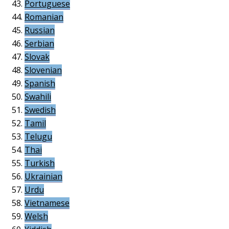
Portuguese
Romanian
Russian
Serbian
Slovak
Slovenian
Spanish
Swahili
Swedish
Tamil
Telugu
Thai
Turkish
Ukrainian
Urdu
Vietnamese
Welsh