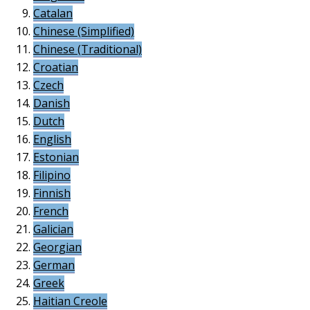
Catalan
Chinese (Simplified)
Chinese (Traditional)
Croatian
Czech
Danish
Dutch
English
Estonian
Filipino
Finnish
French
Galician
Georgian
German
Greek
Haitian Creole