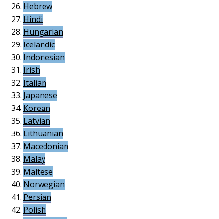
Hebrew
Hindi
Hungarian
Icelandic
Indonesian
Irish
Italian
Japanese
Korean
Latvian
Lithuanian
Macedonian
Malay
Maltese
Norwegian
Persian
Polish