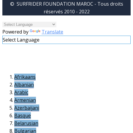
© SURFRIDER FOUNDATION MAROC - Tous droits
réservés 2010 - 2022
Powered by
Translate
Select Language
Afrikaans
Albanian
Arabic
Armenian
Azerbaijani
Basque
Belarusian
Bulgarian