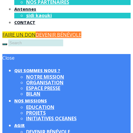
NOS PARTENAIRES
Antennes
sidi kaouki
CONTACT
FAIRE UN DON
DEVENIR BÉNÉVOLE
Close
QUI SOMMES NOUS ?
NOTRE MISSION
ORGANISATION
ESPACE PRESSE
BILAN
NOS MISSIONS
EDUCATION
PROJETS
INITIATIVES OCEANES
AGIR
DEVENIR BÉNÉVOLE