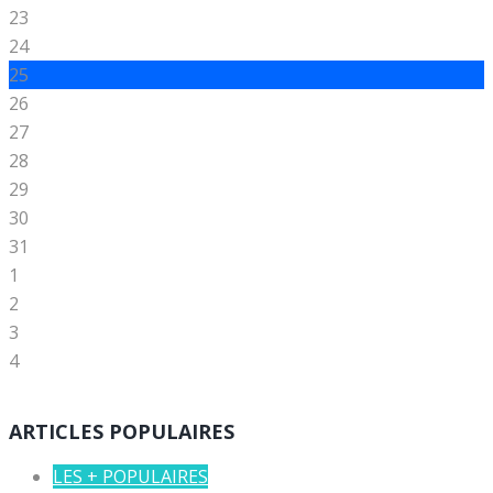
23
24
25
26
27
28
29
30
31
1
2
3
4
ARTICLES POPULAIRES
LES + POPULAIRES