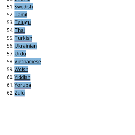
Swedish
Tamil
Telugu
Thai
Turkish
Ukrainian
Urdu
Vietnamese
Welsh
Yiddish
Yoruba
Zulu