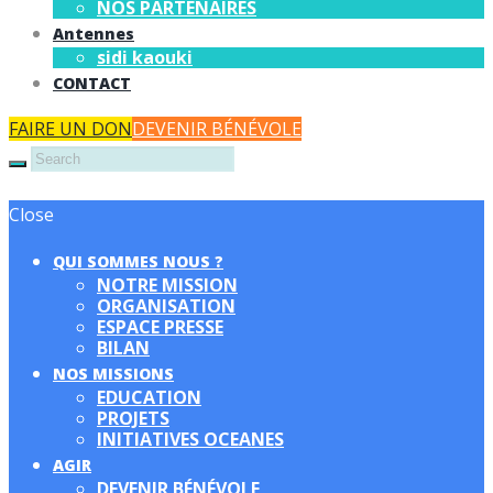
NOS PARTENAIRES
Antennes
sidi kaouki
CONTACT
FAIRE UN DON
DEVENIR BÉNÉVOLE
Close
QUI SOMMES NOUS ?
NOTRE MISSION
ORGANISATION
ESPACE PRESSE
BILAN
NOS MISSIONS
EDUCATION
PROJETS
INITIATIVES OCEANES
AGIR
DEVENIR BÉNÉVOLE