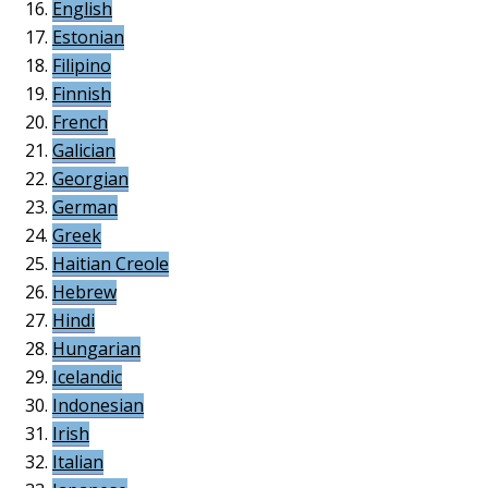
English
Estonian
Filipino
Finnish
French
Galician
Georgian
German
Greek
Haitian Creole
Hebrew
Hindi
Hungarian
Icelandic
Indonesian
Irish
Italian