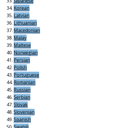
Japanese
Korean
Latvian
Lithuanian
Macedonian
Malay
Maltese
Norwegian
Persian
Polish
Portuguese
Romanian
Russian
Serbian
Slovak
Slovenian
Spanish
Swahili