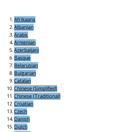
Afrikaans
Albanian
Arabic
Armenian
Azerbaijani
Basque
Belarusian
Bulgarian
Catalan
Chinese (Simplified)
Chinese (Traditional)
Croatian
Czech
Danish
Dutch