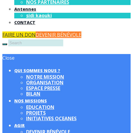
NOS PARTENAIRES
Antennes
sidi kaouki
CONTACT
FAIRE UN DON
DEVENIR BÉNÉVOLE
Close
QUI SOMMES NOUS ?
NOTRE MISSION
ORGANISATION
ESPACE PRESSE
BILAN
NOS MISSIONS
EDUCATION
PROJETS
INITIATIVES OCEANES
AGIR
DEVENIR BÉNÉVOLE