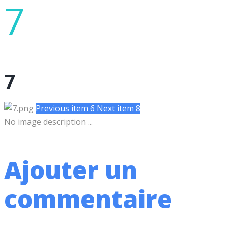
7
7
Previous item
6
Next item
8
No image description ...
Ajouter un
commentaire