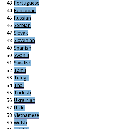
Portuguese
Romanian
Russian
Serbian
Slovak
Slovenian
Spanish
Swahili
Swedish
Tamil
Telugu
Thai
Turkish
Ukrainian
Urdu
Vietnamese
Welsh