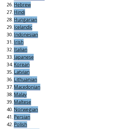
Hebrew
Hindi
Hungarian
Icelandic
Indonesian
Irish
Italian
Japanese
Korean
Latvian
Lithuanian
Macedonian
Malay
Maltese
Norwegian
Persian
Polish