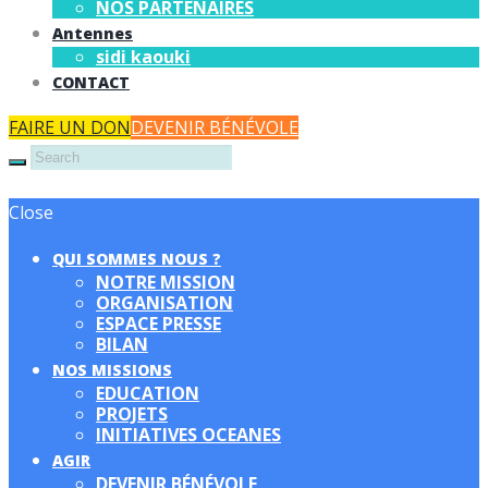
NOS PARTENAIRES
Antennes
sidi kaouki
CONTACT
FAIRE UN DON
DEVENIR BÉNÉVOLE
Close
QUI SOMMES NOUS ?
NOTRE MISSION
ORGANISATION
ESPACE PRESSE
BILAN
NOS MISSIONS
EDUCATION
PROJETS
INITIATIVES OCEANES
AGIR
DEVENIR BÉNÉVOLE