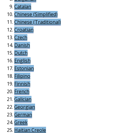
Catalan
Chinese (Simplified)
Chinese (Traditional)
Croatian
Czech
Danish
Dutch
English
Estonian
Filipino
Finnish
French
Galician
Georgian
German
Greek
Haitian Creole