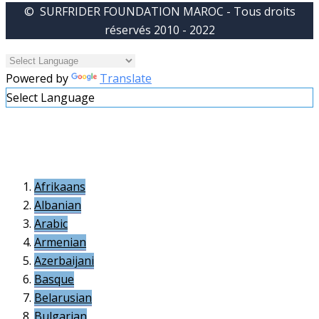
© SURFRIDER FOUNDATION MAROC - Tous droits
réservés 2010 - 2022
Powered by
Translate
Select Language
Afrikaans
Albanian
Arabic
Armenian
Azerbaijani
Basque
Belarusian
Bulgarian